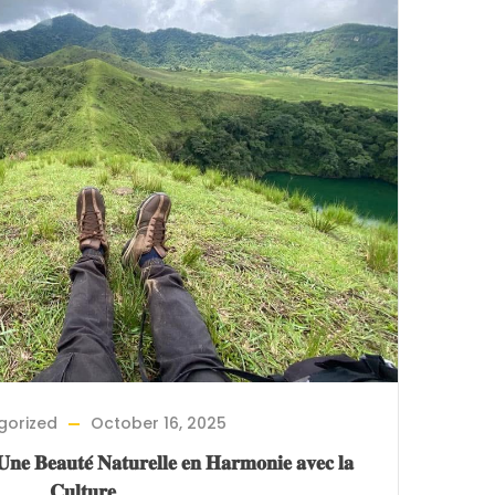
gorized
October 16, 2025
 𝐁𝐞𝐚𝐮𝐭𝐞́ 𝐍𝐚𝐭𝐮𝐫𝐞𝐥𝐥𝐞 𝐞𝐧 𝐇𝐚𝐫𝐦𝐨𝐧𝐢𝐞 𝐚𝐯𝐞𝐜 𝐥𝐚
𝐂𝐮𝐥𝐭𝐮𝐫𝐞