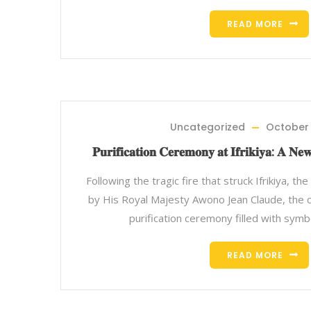
READ MORE
Uncategorized
October 
𝐏𝐮𝐫𝐢𝐟𝐢𝐜𝐚𝐭𝐢𝐨𝐧 𝐂𝐞𝐫𝐞𝐦𝐨𝐧𝐲 𝐚𝐭 𝐈𝐟𝐫𝐢𝐤𝐢𝐲𝐚: 𝐀 𝐍𝐞
Following the tragic fire that struck Ifrikiya, t
by His Royal Majesty Awono Jean Claude, the 
purification ceremony filled with symbo
READ MORE