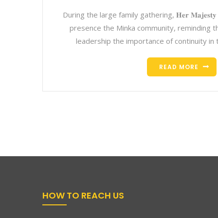
During the large family gathering, 𝐇𝐞𝐫 𝐌𝐚𝐣𝐞𝐬
presence the Minka community, reminding 
leadership the importance of continuity in t
READ MORE
HOW TO REACH US