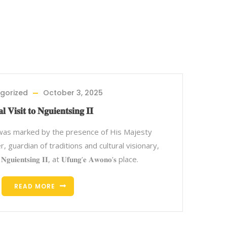
gorized
October 3, 2025
 𝐕𝐢𝐬𝐢𝐭 𝐭𝐨 𝐍𝐠𝐮𝐢𝐞𝐧𝐭𝐬𝐢𝐧𝐠 𝐈𝐈
as marked by the presence of His Majesty
 builder, guardian of traditions and cultural visionary,
𝐞𝐧𝐭𝐬𝐢𝐧𝐠 𝐈𝐈, at 𝐔𝐟𝐮𝐧𝐠’𝐞 𝐀𝐰𝐨𝐧𝐨’𝐬 place.
READ MORE