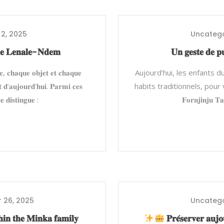
2, 2025
Uncatego
𝐞 𝐋𝐞𝐧𝐚𝐥𝐞-𝐍𝐝𝐞𝐦
𝐔𝐧 𝐠𝐞𝐬𝐭𝐞 𝐝𝐞 𝐩𝐮
𝐜𝐡𝐚𝐪𝐮𝐞 𝐨𝐛𝐣𝐞𝐭 𝐞𝐭 𝐜𝐡𝐚𝐪𝐮𝐞
Aujourd’hui, les enfants d
𝐭 𝐝’𝐚𝐮𝐣𝐨𝐮𝐫𝐝’𝐡𝐮𝐢. 𝐏𝐚𝐫𝐦𝐢 𝐜𝐞𝐬
habits traditionnels, pour
𝐞 𝐝𝐢𝐬𝐭𝐢𝐧𝐠𝐮𝐞 :
𝐅𝐨𝐫𝐧𝐣𝐢𝐧𝐣𝐮
 26, 2025
Uncatego
𝐡𝐢𝐧 𝐭𝐡𝐞 𝐌𝐢𝐧𝐤𝐚 𝐟𝐚𝐦𝐢𝐥𝐲
𝐏𝐫𝐞́𝐬𝐞𝐫𝐯𝐞𝐫 𝐚𝐮𝐣