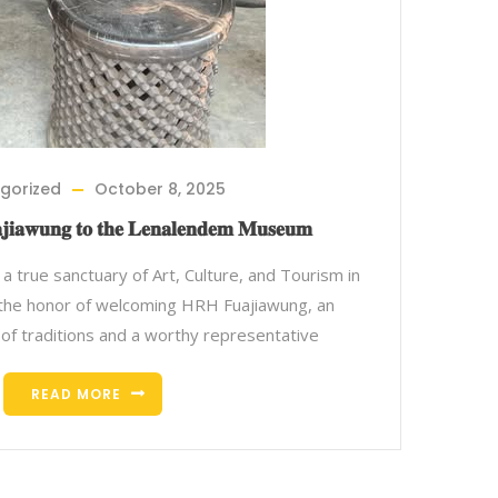
gorized
October 8, 2025
𝐣𝐢𝐚𝐰𝐮𝐧𝐠 𝐭𝐨 𝐭𝐡𝐞 𝐋𝐞𝐧𝐚𝐥𝐞𝐧𝐝𝐞𝐦 𝐌𝐮𝐬𝐞𝐮𝐦
𝐬𝐞𝐮𝐦, a true sanctuary of Art, Culture, and Tourism in
 the honor of welcoming HRH Fuajiawung, an
n of traditions and a worthy representative
READ MORE