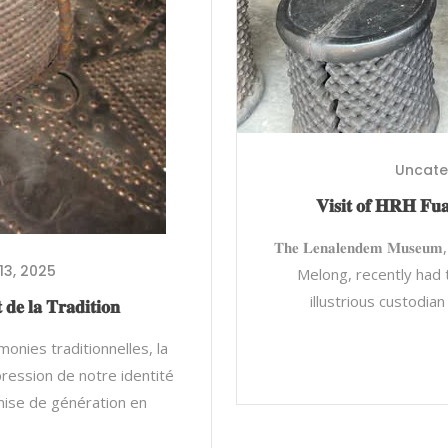
Uncate
𝐕𝐢𝐬𝐢𝐭 𝐨𝐟 𝐇𝐑𝐇 𝐅𝐮
𝐓𝐡𝐞 𝐋𝐞𝐧𝐚𝐥𝐞𝐧𝐝𝐞𝐦 𝐌
13, 2025
Melong, recently had
illustrious custodia
𝐞 𝐥𝐚 𝐓𝐫𝐚𝐝𝐢𝐭𝐢𝐨𝐧
érémonies traditionnelles, la
ression de notre identité
smise de génération en