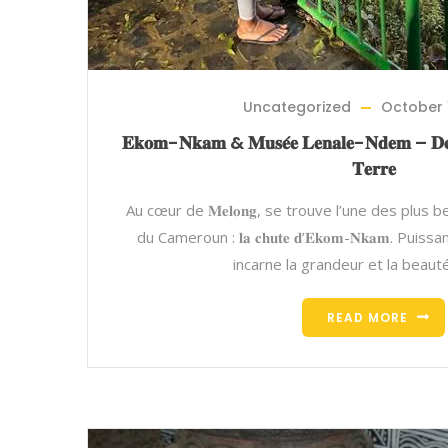
Uncategorized
October 
𝐄𝐤𝐨𝐦-𝐍𝐤𝐚𝐦 & 𝐌𝐮𝐬𝐞́𝐞 𝐋𝐞𝐧𝐚𝐥𝐞-𝐍𝐝𝐞𝐦 – 𝐃𝐞𝐮
𝐓𝐞𝐫𝐫𝐞
Au cœur de 𝐌𝐞𝐥𝐨𝐧𝐠, se trouve l’une des plus 
du Cameroun : 𝐥𝐚 𝐜𝐡𝐮𝐭𝐞 𝐝’𝐄𝐤𝐨𝐦-𝐍𝐤𝐚𝐦. P
incarne la grandeur et la beaut
READ MORE