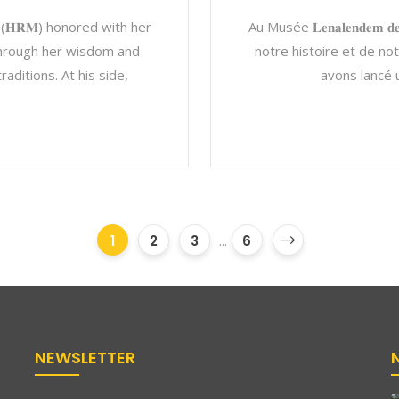
𝐲 (𝐇𝐑𝐌) honored with her
Au Musée 𝐋𝐞𝐧𝐚𝐥𝐞𝐧𝐝𝐞𝐦
through her wisdom and
notre histoire et de not
raditions. At his side,
avons lancé 
1
2
3
...
6
NEWSLETTER