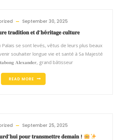
rized
September 30, 2025
𝐫𝐞 𝐭𝐫𝐚𝐝𝐢𝐭𝐢𝐨𝐧 𝐞𝐭 𝐝’𝐡é𝐫𝐢𝐭𝐚𝐠𝐞 𝐜𝐮𝐥𝐭𝐮𝐫𝐞
u Palais se sont levés, vêtus de leurs plus beaux
 venir souhaiter longue vie et santé à Sa Majesté
 𝐓𝐚𝐭𝐚𝐛𝐨𝐧𝐠 𝐀𝐥𝐞𝐱𝐚𝐧𝐝𝐞𝐫, grand bâtisseur
READ MORE
rized
September 25, 2025
𝐮𝐫𝐝’𝐡𝐮𝐢 𝐩𝐨𝐮𝐫 𝐭𝐫𝐚𝐧𝐬𝐦𝐞𝐭𝐭𝐫𝐞 𝐝𝐞𝐦𝐚𝐢𝐧 !