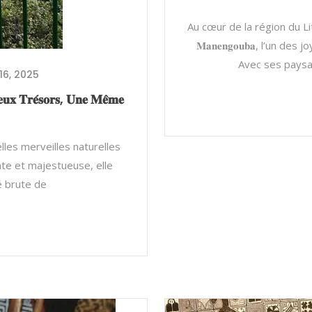
Au cœur de la région du Li
𝐌𝐚𝐧𝐞𝐧𝐠𝐨𝐮𝐛𝐚, l’un
Avec ses paysa
16, 2025
 𝐓𝐫𝐞́𝐬𝐨𝐫𝐬, 𝐔𝐧𝐞 𝐌𝐞̂𝐦𝐞
belles merveilles naturelles
uissante et majestueuse, elle
é brute de