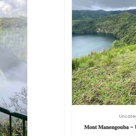
Uncate
𝐌𝐨𝐧𝐭 𝐌𝐚𝐧𝐞𝐧𝐠𝐨𝐮𝐛𝐚 – 𝐔𝐧