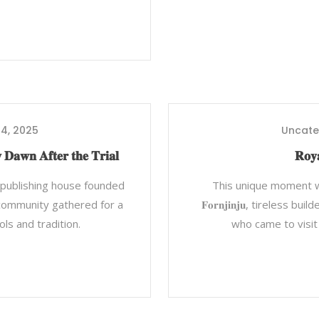
4, 2025
Uncate
 𝐃𝐚𝐰𝐧 𝐀𝐟𝐭𝐞𝐫 𝐭𝐡𝐞 𝐓𝐫𝐢𝐚𝐥
𝐑𝐨𝐲𝐚
he publishing house founded
This unique moment w
community gathered for a
𝐅𝐨𝐫𝐧𝐣𝐢𝐧𝐣𝐮, tireless
ls and tradition.
who came to visit 𝐍𝐠𝐮𝐢