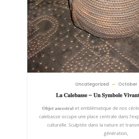
Uncategorized
October 
𝐋𝐚 𝐂𝐚𝐥𝐞𝐛𝐚𝐬𝐬𝐞 – 𝐔𝐧 𝐒𝐲𝐦𝐛𝐨𝐥𝐞 𝐕𝐢𝐯𝐚𝐧𝐭 
𝐎𝐛𝐣𝐞𝐭 𝐚𝐧𝐜𝐞𝐬𝐭𝐫𝐚𝐥 et emblématique de nos c
calebasse occupe une place centrale dans l’exp
culturelle. Sculptée dans la nature et tran
génération,