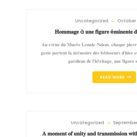
Uncategorized
October 
𝐇𝐨𝐦𝐦𝐚𝐠𝐞 à 𝐮𝐧𝐞 𝐟𝐢𝐠𝐮𝐫𝐞 é𝐦𝐢𝐧𝐞𝐧𝐭𝐞 
𝐀𝐮 𝐜œ𝐮𝐫 𝐝𝐮 𝐌𝐮𝐬é𝐞 𝐋𝐞𝐧𝐚𝐥𝐞-𝐍𝐝𝐞𝐦, 𝐜𝐡𝐚𝐪𝐮𝐞 𝐩𝐢𝐞𝐫𝐫𝐞, 
𝐠𝐞𝐬𝐭𝐞 𝐩𝐨𝐫𝐭𝐞𝐧𝐭 𝐥𝐚 𝐦é𝐦𝐨𝐢𝐫𝐞 𝐝𝐞𝐬 𝐛â𝐭𝐢𝐬𝐬𝐞𝐮𝐫𝐬 𝐝’𝐡𝐢𝐞𝐫 𝐞
𝐠𝐚𝐫𝐝𝐢𝐞𝐧𝐬 𝐝𝐞 𝐥’𝐡é𝐫𝐢𝐭𝐚𝐠𝐞, 𝐮𝐧𝐞 𝐟𝐢𝐠𝐮𝐫𝐞 𝐬
READ MORE
Uncategorized
September
𝐀 𝐦𝐨𝐦𝐞𝐧𝐭 𝐨𝐟 𝐮𝐧𝐢𝐭𝐲 𝐚𝐧𝐝 𝐭𝐫𝐚𝐧𝐬𝐦𝐢𝐬𝐬𝐢𝐨𝐧 𝐰𝐢𝐭