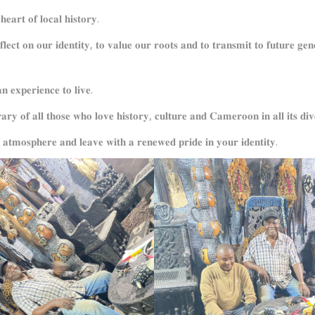
𝐞𝐚𝐫𝐭 𝐨𝐟 𝐥𝐨𝐜𝐚𝐥 𝐡𝐢𝐬𝐭𝐨𝐫𝐲.
𝐞𝐜𝐭 𝐨𝐧 𝐨𝐮𝐫 𝐢𝐝𝐞𝐧𝐭𝐢𝐭𝐲, 𝐭𝐨 𝐯𝐚𝐥𝐮𝐞 𝐨𝐮𝐫 𝐫𝐨𝐨𝐭𝐬 𝐚𝐧𝐝 𝐭𝐨 𝐭𝐫𝐚𝐧𝐬𝐦𝐢𝐭 𝐭𝐨 𝐟𝐮𝐭𝐮𝐫𝐞 𝐠𝐞𝐧
𝐧 𝐞𝐱𝐩𝐞𝐫𝐢𝐞𝐧𝐜𝐞 𝐭𝐨 𝐥𝐢𝐯𝐞.
𝐚𝐫𝐲 𝐨𝐟 𝐚𝐥𝐥 𝐭𝐡𝐨𝐬𝐞 𝐰𝐡𝐨 𝐥𝐨𝐯𝐞 𝐡𝐢𝐬𝐭𝐨𝐫𝐲, 𝐜𝐮𝐥𝐭𝐮𝐫𝐞 𝐚𝐧𝐝 𝐂𝐚𝐦𝐞𝐫𝐨𝐨𝐧 𝐢𝐧 𝐚𝐥𝐥 𝐢𝐭𝐬 𝐝𝐢𝐯
𝐭𝐦𝐨𝐬𝐩𝐡𝐞𝐫𝐞 𝐚𝐧𝐝 𝐥𝐞𝐚𝐯𝐞 𝐰𝐢𝐭𝐡 𝐚 𝐫𝐞𝐧𝐞𝐰𝐞𝐝 𝐩𝐫𝐢𝐝𝐞 𝐢𝐧 𝐲𝐨𝐮𝐫 𝐢𝐝𝐞𝐧𝐭𝐢𝐭𝐲.