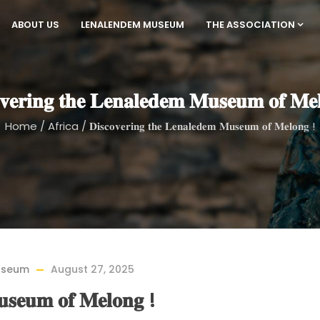
ABOUT US
LENALENDEM MUSEUM
THE ASSOCIATION
𝐯𝐞𝐫𝐢𝐧𝐠 𝐭𝐡𝐞 𝐋𝐞𝐧𝐚𝐥𝐞𝐝𝐞𝐦 𝐌𝐮𝐬𝐞𝐮𝐦 𝐨𝐟 𝐌𝐞
Home
/
Africa
/
𝐃𝐢𝐬𝐜𝐨𝐯𝐞𝐫𝐢𝐧𝐠 𝐭𝐡𝐞 𝐋𝐞𝐧𝐚𝐥𝐞𝐝𝐞𝐦 𝐌𝐮𝐬𝐞𝐮𝐦 𝐨𝐟 𝐌𝐞𝐥𝐨𝐧𝐠 !
useum
August 27, 2025
𝐮𝐬𝐞𝐮𝐦 𝐨𝐟 𝐌𝐞𝐥𝐨𝐧𝐠 !