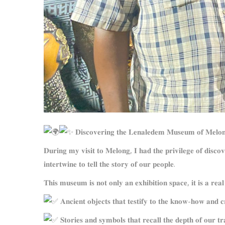
𝐃𝐢𝐬𝐜𝐨𝐯𝐞𝐫𝐢𝐧𝐠 𝐭𝐡𝐞 𝐋𝐞𝐧𝐚𝐥𝐞𝐝𝐞𝐦 𝐌𝐮𝐬𝐞𝐮𝐦 𝐨𝐟 𝐌𝐞𝐥𝐨
𝐃𝐮𝐫𝐢𝐧𝐠 𝐦𝐲 𝐯𝐢𝐬𝐢𝐭 𝐭𝐨 𝐌𝐞𝐥𝐨𝐧𝐠, 𝐈 𝐡𝐚𝐝 𝐭
𝐡𝐞 𝐩𝐫𝐢𝐯𝐢𝐥𝐞𝐠𝐞 𝐨𝐟 𝐝𝐢𝐬𝐜
𝐢𝐧𝐭𝐞𝐫𝐭𝐰𝐢𝐧𝐞 𝐭𝐨 𝐭𝐞𝐥𝐥 𝐭𝐡𝐞 𝐬𝐭𝐨𝐫𝐲 𝐨𝐟 𝐨𝐮𝐫 𝐩𝐞𝐨𝐩𝐥𝐞.
𝐓𝐡𝐢𝐬 𝐦𝐮𝐬𝐞𝐮𝐦 𝐢𝐬 𝐧𝐨𝐭 𝐨𝐧𝐥𝐲 𝐚𝐧 𝐞𝐱𝐡𝐢𝐛𝐢𝐭𝐢𝐨𝐧 𝐬𝐩𝐚𝐜𝐞, 𝐢𝐭 𝐢𝐬 𝐚 𝐫𝐞𝐚𝐥 
𝐀𝐧𝐜𝐢𝐞𝐧𝐭 𝐨𝐛𝐣𝐞𝐜𝐭𝐬 𝐭𝐡𝐚𝐭 𝐭𝐞𝐬𝐭𝐢𝐟𝐲 𝐭𝐨 𝐭𝐡𝐞 𝐤𝐧𝐨𝐰-𝐡𝐨𝐰 𝐚𝐧𝐝 𝐜𝐫
𝐒𝐭𝐨𝐫𝐢𝐞𝐬 𝐚𝐧𝐝 𝐬𝐲𝐦𝐛𝐨𝐥𝐬 𝐭𝐡𝐚𝐭 𝐫𝐞𝐜𝐚𝐥𝐥 𝐭𝐡𝐞 𝐝𝐞𝐩𝐭𝐡 𝐨𝐟 𝐨𝐮𝐫 𝐭𝐫𝐚