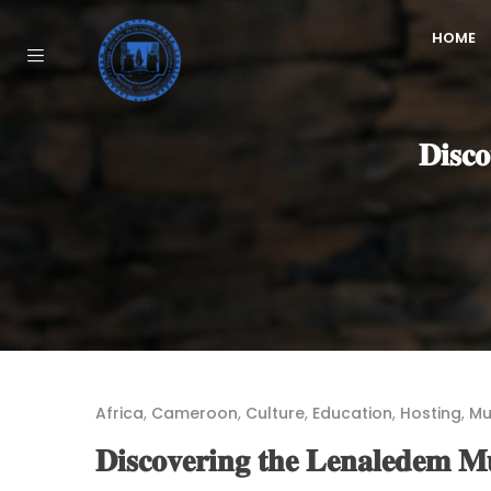
HOME
𝐃𝐢𝐬𝐜
Africa
,
Cameroon
,
Culture
,
Education
,
Hosting
,
M
𝐃𝐢𝐬𝐜𝐨𝐯𝐞𝐫𝐢𝐧𝐠 𝐭𝐡𝐞 𝐋𝐞𝐧𝐚𝐥𝐞𝐝𝐞𝐦 