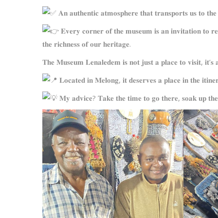
𝐀𝐧 𝐚𝐮𝐭𝐡𝐞𝐧𝐭𝐢𝐜 𝐚𝐭𝐦𝐨𝐬𝐩𝐡𝐞𝐫𝐞 𝐭𝐡𝐚𝐭 𝐭𝐫𝐚𝐧𝐬𝐩𝐨𝐫𝐭𝐬 𝐮𝐬 𝐭𝐨 𝐭𝐡𝐞 𝐡
𝐄𝐯𝐞𝐫𝐲 𝐜𝐨𝐫𝐧𝐞𝐫 𝐨𝐟 𝐭𝐡𝐞 𝐦𝐮𝐬𝐞𝐮𝐦 𝐢𝐬 𝐚𝐧 𝐢𝐧𝐯𝐢𝐭𝐚𝐭𝐢𝐨𝐧 𝐭𝐨 𝐫𝐞𝐟
𝐭𝐡𝐞 𝐫𝐢𝐜𝐡𝐧𝐞𝐬𝐬 𝐨𝐟 𝐨𝐮𝐫 𝐡𝐞𝐫𝐢𝐭𝐚𝐠𝐞.
𝐓𝐡𝐞 𝐌𝐮𝐬𝐞𝐮𝐦 𝐋𝐞𝐧𝐚𝐥𝐞𝐝𝐞𝐦 𝐢𝐬 𝐧𝐨𝐭 𝐣𝐮𝐬𝐭 𝐚 𝐩𝐥𝐚𝐜𝐞 𝐭𝐨 𝐯𝐢𝐬𝐢𝐭, 𝐢𝐭’𝐬 𝐚
𝐋𝐨𝐜𝐚𝐭𝐞𝐝 𝐢𝐧 𝐌𝐞𝐥𝐨𝐧𝐠, 𝐢𝐭 𝐝𝐞𝐬𝐞𝐫𝐯𝐞𝐬 𝐚 𝐩𝐥𝐚𝐜𝐞 𝐢𝐧 𝐭𝐡𝐞 𝐢𝐭𝐢𝐧𝐞𝐫
𝐌𝐲 𝐚𝐝𝐯𝐢𝐜𝐞? 𝐓𝐚𝐤𝐞 𝐭𝐡𝐞 𝐭𝐢𝐦𝐞 𝐭𝐨 𝐠𝐨 𝐭𝐡𝐞𝐫𝐞, 𝐬𝐨𝐚𝐤 𝐮𝐩 𝐭𝐡𝐞 