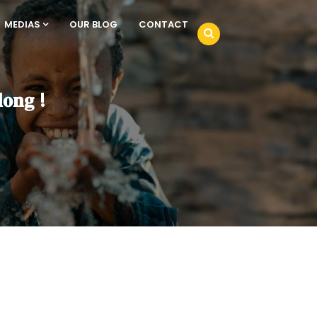
MEDIAS
OUR BLOG
CONTACT
𝐥𝐨𝐧𝐠 !