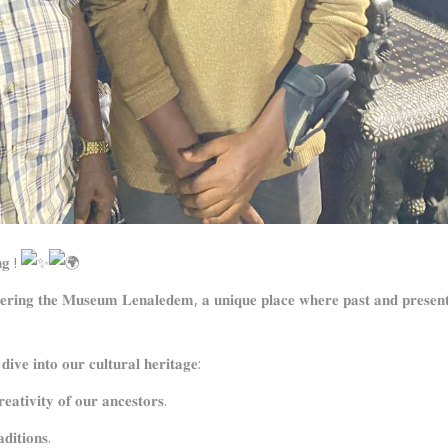
𝐧𝐠 !
𝐨𝐯𝐞𝐫𝐢𝐧𝐠 𝐭𝐡𝐞 𝐌𝐮𝐬𝐞𝐮𝐦 𝐋𝐞𝐧𝐚𝐥𝐞𝐝𝐞𝐦, 𝐚 𝐮𝐧𝐢𝐪𝐮𝐞 𝐩𝐥𝐚𝐜𝐞 𝐰𝐡𝐞𝐫𝐞 𝐩𝐚𝐬𝐭 𝐚𝐧𝐝 𝐩𝐫𝐞𝐬𝐞𝐧
𝐢𝐯𝐞 𝐢𝐧𝐭𝐨 𝐨𝐮𝐫 𝐜𝐮𝐥𝐭𝐮𝐫𝐚𝐥 𝐡𝐞𝐫𝐢𝐭𝐚𝐠𝐞:
𝐞𝐚𝐭𝐢𝐯𝐢𝐭𝐲 𝐨𝐟 𝐨𝐮𝐫 𝐚𝐧𝐜𝐞𝐬𝐭𝐨𝐫𝐬.
𝐝𝐢𝐭𝐢𝐨𝐧𝐬.