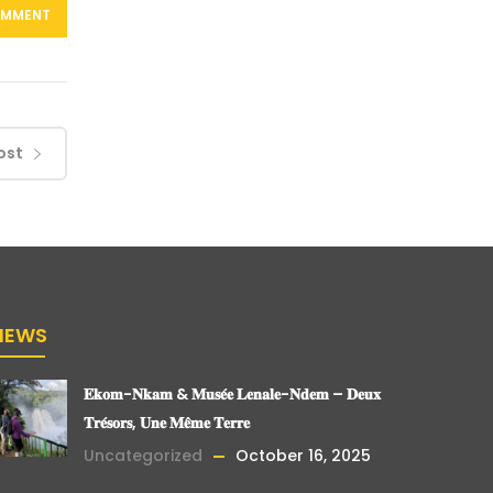
ost
NEWS
𝐄𝐤𝐨𝐦-𝐍𝐤𝐚𝐦 & 𝐌𝐮𝐬𝐞́𝐞 𝐋𝐞𝐧𝐚𝐥𝐞-𝐍𝐝𝐞𝐦 – 𝐃𝐞𝐮𝐱
𝐓𝐫𝐞́𝐬𝐨𝐫𝐬, 𝐔𝐧𝐞 𝐌𝐞̂𝐦𝐞 𝐓𝐞𝐫𝐫𝐞
Uncategorized
October 16, 2025