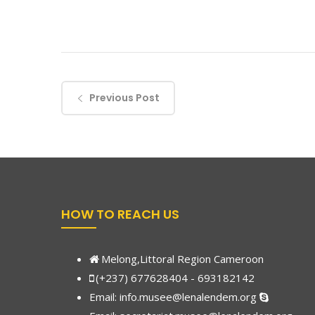
Previous Post
HOW TO REACH US
Melong,Littoral Region Cameroon
(+237) 677628404 - 693182142
Email:
info.musee@lenalendem.org