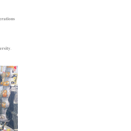
𝐫𝐚𝐭𝐢𝐨𝐧𝐬
𝐫𝐬𝐢𝐭𝐲.