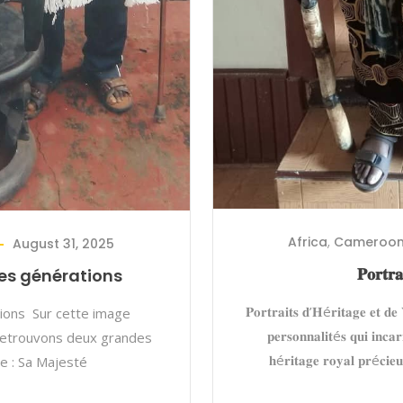
Africa
,
Cameroo
August 31, 2025
𝐏𝐨𝐫𝐭𝐫𝐚
les générations
𝐏𝐨𝐫𝐭𝐫𝐚𝐢𝐭𝐬 𝐝’𝐇é𝐫𝐢𝐭𝐚𝐠𝐞 𝐞𝐭 𝐝𝐞
tions Sur cette image
𝐩𝐞𝐫𝐬𝐨𝐧𝐧𝐚𝐥𝐢𝐭é𝐬 𝐪𝐮𝐢 𝐢𝐧𝐜𝐚𝐫
nous retrouvons deux grandes
𝐡é𝐫𝐢𝐭𝐚𝐠𝐞 𝐫𝐨𝐲𝐚𝐥 𝐩𝐫é𝐜𝐢𝐞
he : Sa Majesté