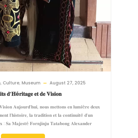
n
,
Culture
,
Museum
August 27, 2025
𝐢𝐭𝐬 𝐝’𝐇é𝐫𝐢𝐭𝐚𝐠𝐞 𝐞𝐭 𝐝𝐞 𝐕𝐢𝐬𝐢𝐨𝐧
 𝐕𝐢𝐬𝐢𝐨𝐧 𝐀𝐮𝐣𝐨𝐮𝐫𝐝’𝐡𝐮𝐢, 𝐧𝐨𝐮𝐬 𝐦𝐞𝐭𝐭𝐨𝐧𝐬 𝐞𝐧 𝐥𝐮𝐦𝐢è𝐫𝐞 𝐝𝐞𝐮𝐱
𝐞𝐧𝐭 𝐥’𝐡𝐢𝐬𝐭𝐨𝐢𝐫𝐞, 𝐥𝐚 𝐭𝐫𝐚𝐝𝐢𝐭𝐢𝐨𝐧 𝐞𝐭 𝐥𝐚 𝐜𝐨𝐧𝐭𝐢𝐧𝐮𝐢𝐭é 𝐝’𝐮𝐧
𝐱 : 𝐒𝐚 𝐌𝐚𝐣𝐞𝐬𝐭é 𝐅𝐨𝐫𝐧𝐣𝐢𝐧𝐣𝐮 𝐓𝐚𝐭𝐚𝐛𝐨𝐧𝐠 𝐀𝐥𝐞𝐱𝐚𝐧𝐝𝐞𝐫