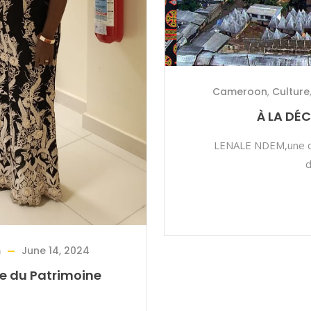
Cameroon
,
Culture
À LA DÉ
LENALE NDEM,une ch
d
m
June 14, 2024
le du Patrimoine