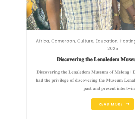
Africa
,
Cameroon
,
Culture
,
Education
,
Hostin
2025
𝐃𝐢𝐬𝐜𝐨𝐯𝐞𝐫𝐢𝐧𝐠 𝐭𝐡𝐞 𝐋𝐞𝐧𝐚𝐥𝐞𝐝𝐞𝐦 𝐌𝐮𝐬
𝐃𝐢𝐬𝐜𝐨𝐯𝐞𝐫𝐢𝐧𝐠 𝐭𝐡𝐞 𝐋𝐞𝐧𝐚𝐥𝐞𝐝𝐞𝐦 𝐌𝐮𝐬𝐞𝐮𝐦 𝐨𝐟 𝐌𝐞𝐥𝐨𝐧𝐠 ! 𝐃
𝐡𝐚𝐝 𝐭𝐡𝐞 𝐩𝐫𝐢𝐯𝐢𝐥𝐞𝐠𝐞 𝐨𝐟 𝐝𝐢𝐬𝐜𝐨𝐯𝐞𝐫𝐢𝐧𝐠 𝐭𝐡𝐞 𝐌𝐮𝐬𝐞𝐮𝐦 𝐋𝐞𝐧𝐚
𝐩𝐚𝐬𝐭 𝐚𝐧𝐝 𝐩𝐫𝐞𝐬𝐞𝐧𝐭 𝐢𝐧𝐭𝐞𝐫𝐭𝐰𝐢𝐧
READ MORE