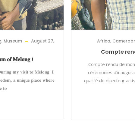
g
,
Museum
August 27,
Africa
,
Cameroo
Compte ren
𝐮𝐦 𝐨𝐟 𝐌𝐞𝐥𝐨𝐧𝐠 !
Compte rendu de mon v
𝐫𝐢𝐧𝐠 𝐦𝐲 𝐯𝐢𝐬𝐢𝐭 𝐭𝐨 𝐌𝐞𝐥𝐨𝐧𝐠, 𝐈
cérémonies d’inaugura
𝐥𝐞𝐝𝐞𝐦, 𝐚 𝐮𝐧𝐢𝐪𝐮𝐞 𝐩𝐥𝐚𝐜𝐞 𝐰𝐡𝐞𝐫𝐞
qualité de directeur art
𝐞 𝐭𝐨